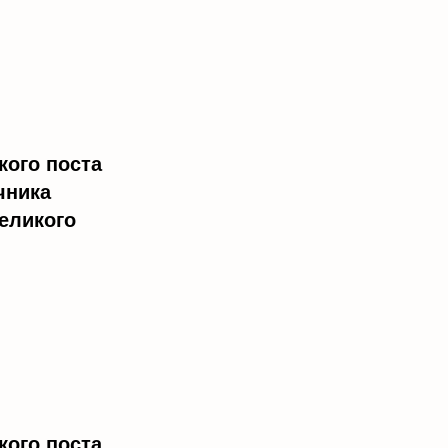
кого поста
чника
еликого
кого поста